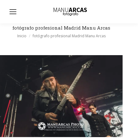
Busc
fotógrafo profesional Madrid Manu Arcas
Estás aquí:
Inicio
fotógrafo profesional Madrid Manu Arcas