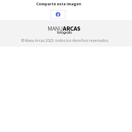
Comparte esta imagen
Share
on
Facebook
© Manu Arcas 2025. todos los derechos reservados