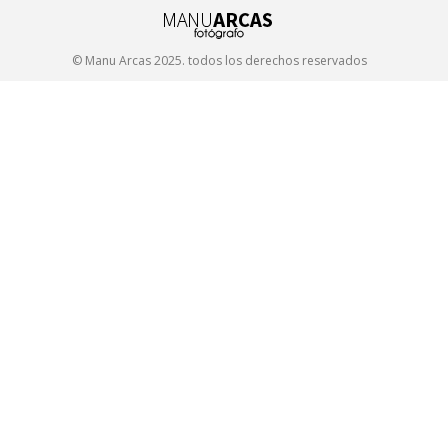
on
Facebook
© Manu Arcas 2025. todos los derechos reservados