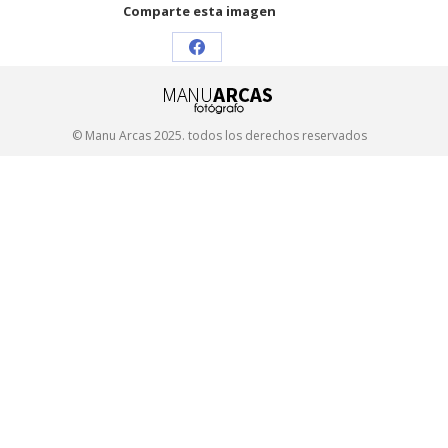
Comparte esta imagen
Share
on
Facebook
© Manu Arcas 2025. todos los derechos reservados