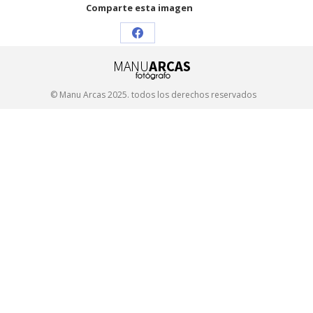
Comparte esta imagen
Share
on
Facebook
© Manu Arcas 2025. todos los derechos reservados