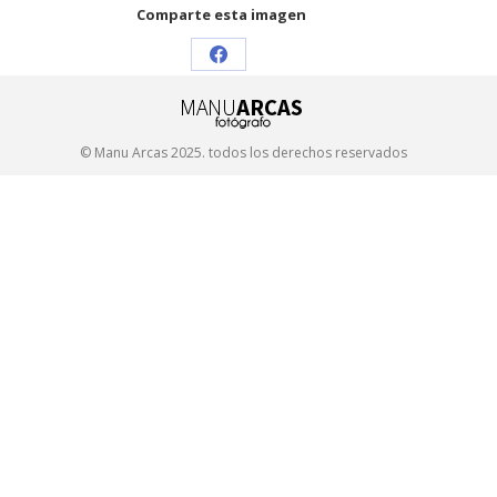
Comparte esta imagen
Share
on
Facebook
© Manu Arcas 2025. todos los derechos reservados