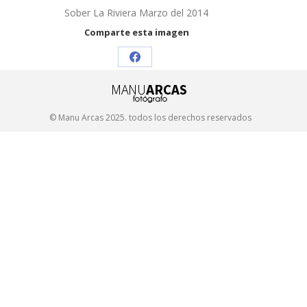
Sober La Riviera Marzo del 2014
Comparte esta imagen
Share
on
Facebook
© Manu Arcas 2025. todos los derechos reservados