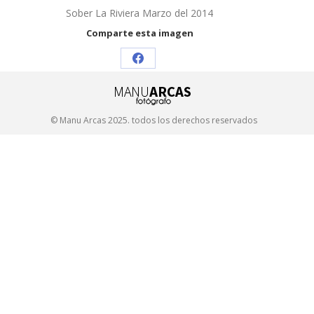
Sober La Riviera Marzo del 2014
Comparte esta imagen
Share
on
Facebook
© Manu Arcas 2025. todos los derechos reservados