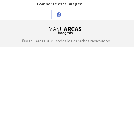
Comparte esta imagen
Share
on
Facebook
© Manu Arcas 2025. todos los derechos reservados