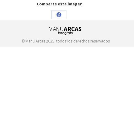
Comparte esta imagen
Share
on
Facebook
© Manu Arcas 2025. todos los derechos reservados