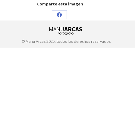
Comparte esta imagen
Share
on
Facebook
© Manu Arcas 2025. todos los derechos reservados