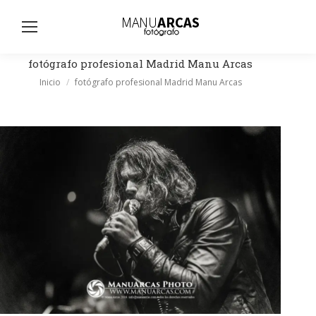
Busc
fotógrafo profesional Madrid Manu Arcas
Estás aquí:
Inicio
fotógrafo profesional Madrid Manu Arcas