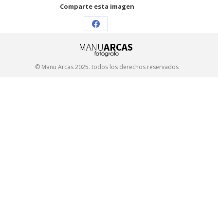
Comparte esta imagen
Share
on
Facebook
© Manu Arcas 2025. todos los derechos reservados