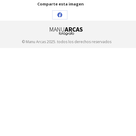
Comparte esta imagen
Share
on
Facebook
© Manu Arcas 2025. todos los derechos reservados