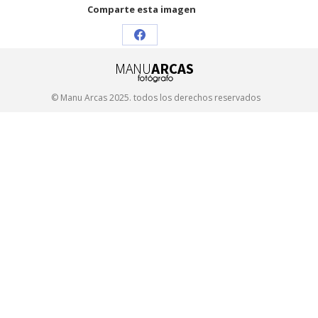
Comparte esta imagen
Share
on
Facebook
© Manu Arcas 2025. todos los derechos reservados