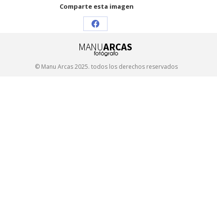
Comparte esta imagen
Share
on
Facebook
© Manu Arcas 2025. todos los derechos reservados