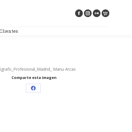
Buscar:
Clientes
ógrafo_Profesional_Madrid_ Manu Arcas
Comparte esta imagen
Share
on
Facebook