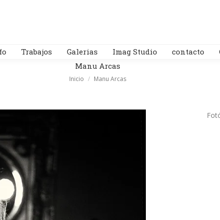
fo
Trabajos
Galerias
Imag Studio
contacto
Manu Arcas
Estás aquí:
Inicio
Manu Arcas
Fot