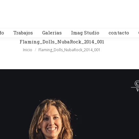
fo
Trabajos
Galerias
Imag Studio
contacto
Flaming_Dolls_NubaRock_2014_001
Estás aquí:
Inicio
Flaming_Dolls_NubaRock_2014_001