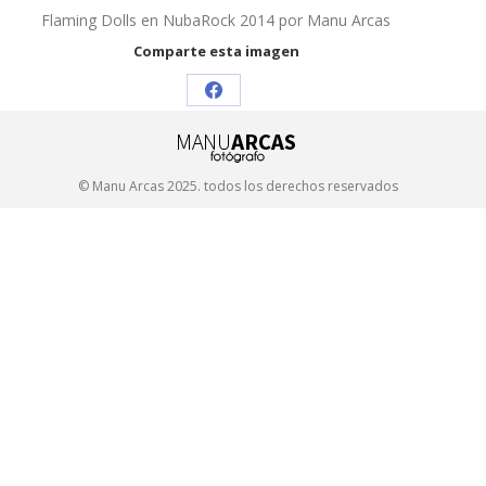
Flaming Dolls en NubaRock 2014 por Manu Arcas
Comparte esta imagen
Share
on
Facebook
© Manu Arcas 2025. todos los derechos reservados