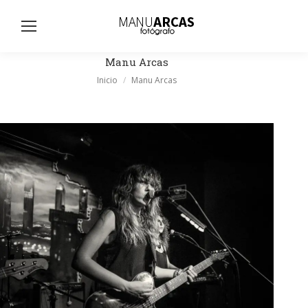
Busc
Manu Arcas
Estás aquí:
Inicio
Manu Arcas