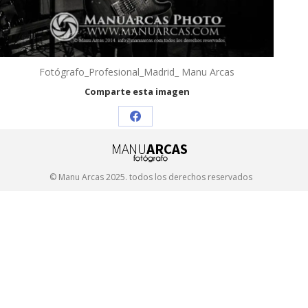
Fotógrafo_Profesional_Madrid_ Manu Arcas
Comparte esta imagen
Share
on
Facebook
© Manu Arcas 2025. todos los derechos reservados