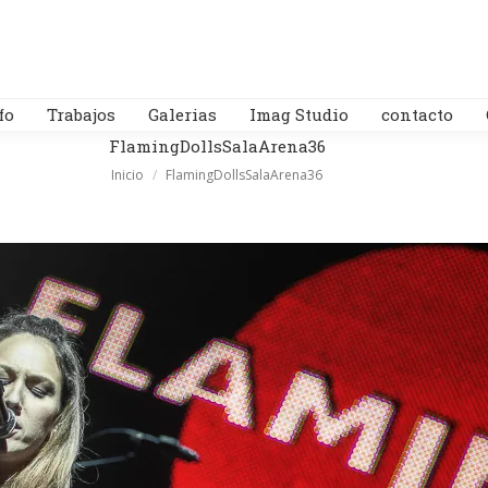
fo
Trabajos
Galerias
Imag Studio
contacto
FlamingDollsSalaArena36
Estás aquí:
Inicio
FlamingDollsSalaArena36