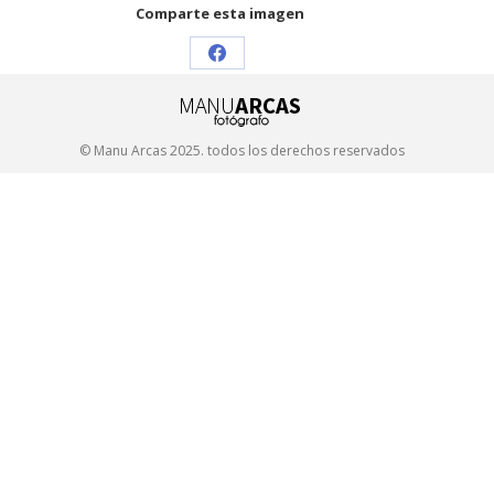
Comparte esta imagen
Share
on
Facebook
© Manu Arcas 2025. todos los derechos reservados