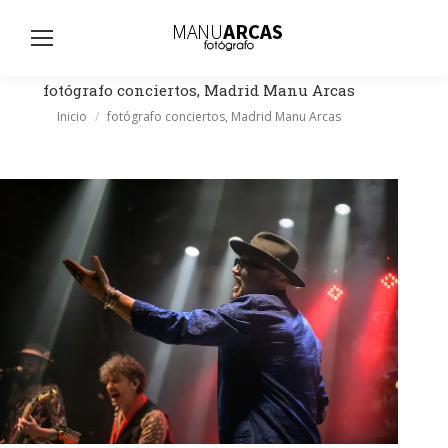
Busc
fotógrafo conciertos, Madrid Manu Arcas
Estás aquí:
Inicio
fotógrafo conciertos, Madrid Manu Arcas