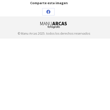
Comparte esta imagen
Share
on
Facebook
© Manu Arcas 2025. todos los derechos reservados