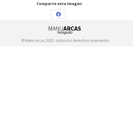
Comparte esta imagen
Share
on
Facebook
© Manu Arcas 2025. todos los derechos reservados