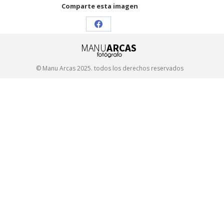
Comparte esta imagen
Share
on
Facebook
© Manu Arcas 2025. todos los derechos reservados