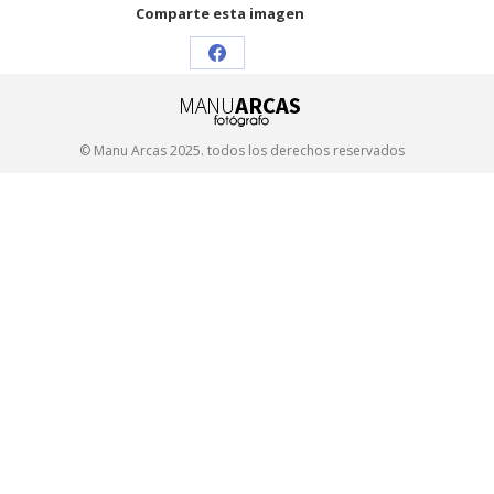
Comparte esta imagen
Share
on
Facebook
© Manu Arcas 2025. todos los derechos reservados