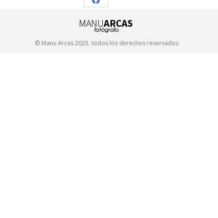
Share
on
Facebook
© Manu Arcas 2025. todos los derechos reservados