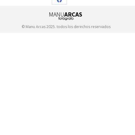
Share
on
Facebook
© Manu Arcas 2025. todos los derechos reservados