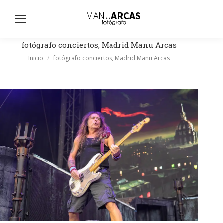
Busc
fotógrafo conciertos, Madrid Manu Arcas
Estás aquí:
Inicio
fotógrafo conciertos, Madrid Manu Arcas