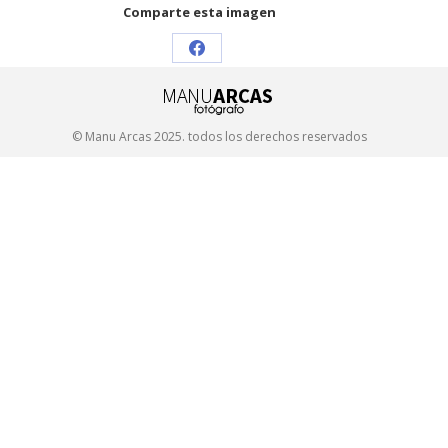
Comparte esta imagen
Share
on
Facebook
© Manu Arcas 2025. todos los derechos reservados