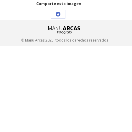
Comparte esta imagen
Share
on
Facebook
© Manu Arcas 2025. todos los derechos reservados