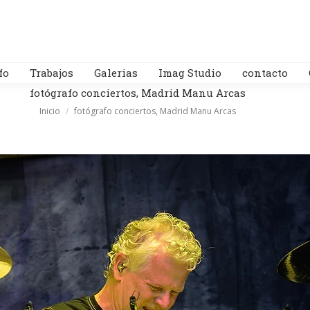
fo
Trabajos
Galerias
Imag Studio
contacto
fotógrafo conciertos, Madrid Manu Arcas
Estás aquí:
Inicio
fotógrafo conciertos, Madrid Manu Arcas