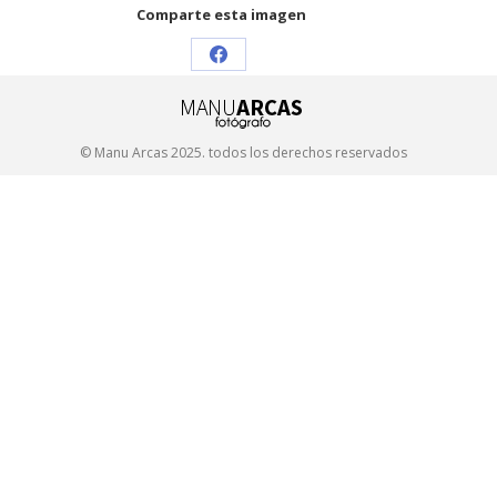
Comparte esta imagen
Share
on
Facebook
© Manu Arcas 2025. todos los derechos reservados