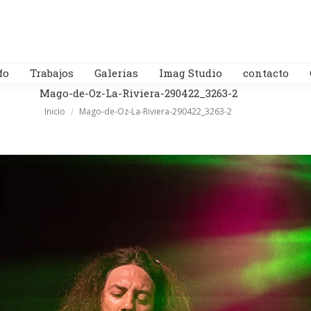
fo
Trabajos
Galerias
Imag Studio
contacto
Mago-de-Oz-La-Riviera-290422_3263-2
Estás aquí:
Inicio
Mago-de-Oz-La-Riviera-290422_3263-2