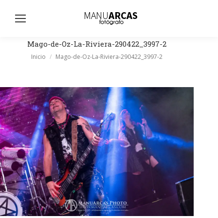
Busc
Mago-de-Oz-La-Riviera-290422_3997-2
Estás aquí:
Inicio
Mago-de-Oz-La-Riviera-290422_3997-2