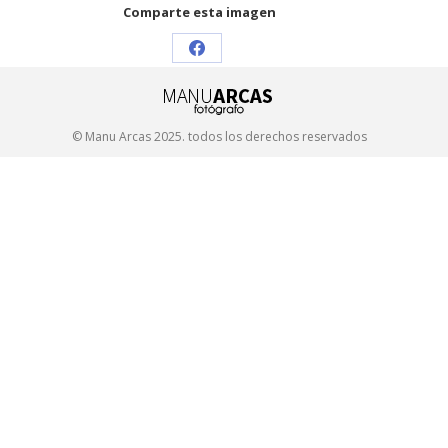
Comparte esta imagen
Share
on
Facebook
© Manu Arcas 2025. todos los derechos reservados