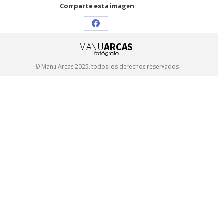
Comparte esta imagen
Share
on
Facebook
© Manu Arcas 2025. todos los derechos reservados