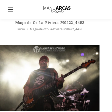
Busc
Mago-de-Oz-La-Riviera-290422_4483
Estás aquí:
Inicio
Mago-de-Oz-La-Riviera-290422_4483