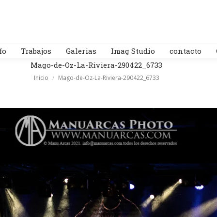
fo
Trabajos
Galerias
Imag Studio
contacto
Mago-de-Oz-La-Riviera-290422_6733
Estás aquí:
Inicio
Mago-de-Oz-La-Riviera-290422_6733