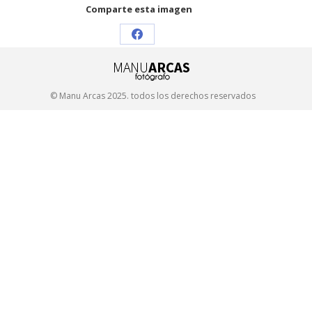
Comparte esta imagen
Share
on
Facebook
© Manu Arcas 2025. todos los derechos reservados