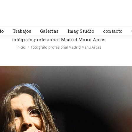
fo
Trabajos
Galerias
Imag Studio
contacto
fotógrafo profesional Madrid Manu Arcas
Estás aquí:
Inicio
fotógrafo profesional Madrid Manu Arcas