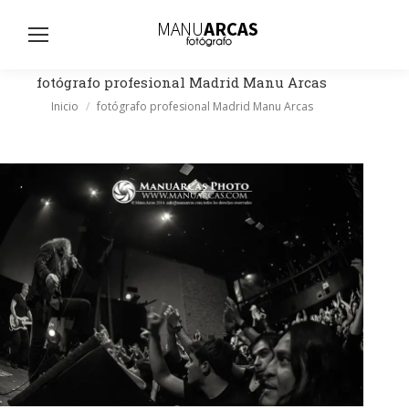
Busc
fotógrafo profesional Madrid Manu Arcas
Estás aquí:
Inicio
fotógrafo profesional Madrid Manu Arcas