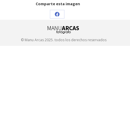
Comparte esta imagen
Share
on
Facebook
© Manu Arcas 2025. todos los derechos reservados