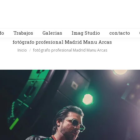
fo
Trabajos
Galerias
Imag Studio
contacto
fotógrafo profesional Madrid Manu Arcas
Estás aquí:
Inicio
fotógrafo profesional Madrid Manu Arcas