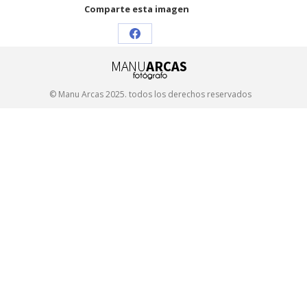
Comparte esta imagen
Share
on
Facebook
© Manu Arcas 2025. todos los derechos reservados