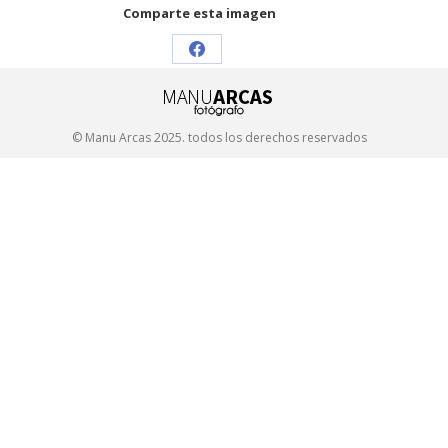
Comparte esta imagen
Share
on
Facebook
© Manu Arcas 2025. todos los derechos reservados