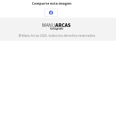
Comparte esta imagen
Share
on
Facebook
© Manu Arcas 2025. todos los derechos reservados