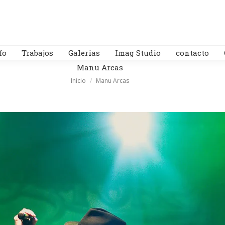
fo
Trabajos
Galerias
Imag Studio
contacto
Manu Arcas
Estás aquí:
Inicio
Manu Arcas