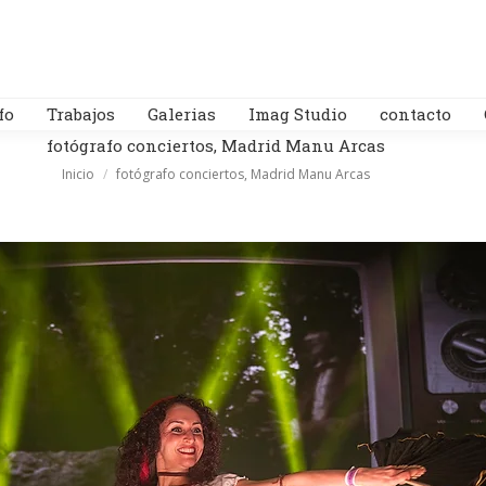
fo
Trabajos
Galerias
Imag Studio
contacto
fotógrafo conciertos, Madrid Manu Arcas
Estás aquí:
Inicio
fotógrafo conciertos, Madrid Manu Arcas