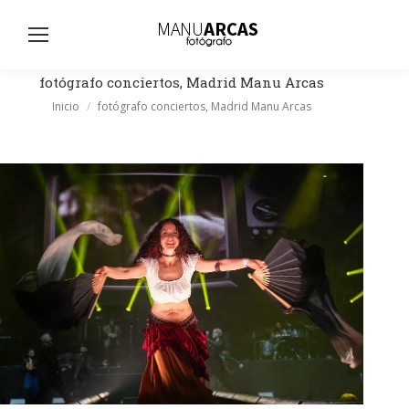
Busc
fotógrafo conciertos, Madrid Manu Arcas
Estás aquí:
Inicio
fotógrafo conciertos, Madrid Manu Arcas