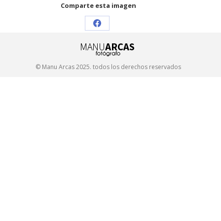
Comparte esta imagen
Share
on
Facebook
© Manu Arcas 2025. todos los derechos reservados