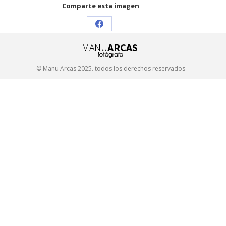
Comparte esta imagen
Share
on
Facebook
© Manu Arcas 2025. todos los derechos reservados