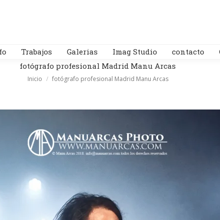
fo
Trabajos
Galerias
Imag Studio
contacto
fotógrafo profesional Madrid Manu Arcas
Estás aquí:
Inicio
fotógrafo profesional Madrid Manu Arcas