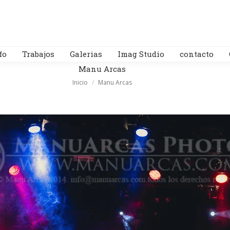
fo
Trabajos
Galerias
Imag Studio
contacto
Manu Arcas
Estás aquí:
Inicio
Manu Arcas