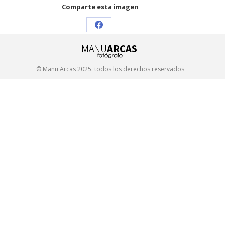
Comparte esta imagen
Share
on
Facebook
© Manu Arcas 2025. todos los derechos reservados