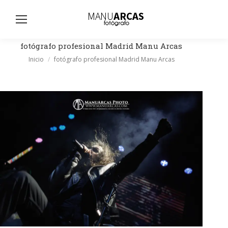
Busc
fotógrafo profesional Madrid Manu Arcas
Estás aquí:
Inicio
fotógrafo profesional Madrid Manu Arcas