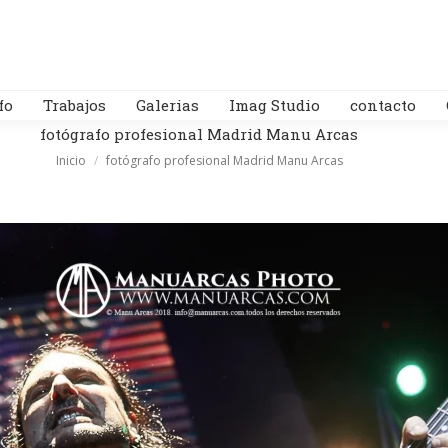
fo
Trabajos
Galerias
Imag Studio
contacto
fotógrafo profesional Madrid Manu Arcas
Estás aquí:
Inicio
fotógrafo profesional Madrid Manu Arcas