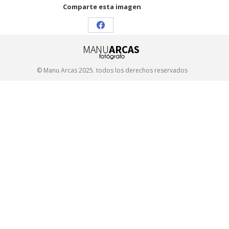
Comparte esta imagen
Share
on
Facebook
© Manu Arcas 2025. todos los derechos reservados